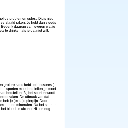
ol de problemen oplost. Dit is niet
e verslaafd raken. Je hebt dan steeds
ug! Bedenk daarom van tevoren wat je
s te drinken als je dat niet wilt.
een grotere kans hebt op blessures (je
 het sporten moet herstellen, je moet
kan herstellen. Bij het sporten wordt
veroorzaken. De afbraak van dat
n heb je (extra) spierpijn. Door
itaminen en mineralen. Na het sporten
 het bloed. In alcohol zit ook nog