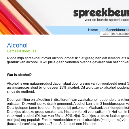
Home
|
Spreekbeurt i
Alcohol
Gemaakt door: Tes
Ik doe mijn spreekbeurt over alcohol omdat ik niet graag heb dat iemand iets ov
gebruik van alcohol. Ik wil jullie gaan vertellen over de gevaren van het drinke
Wat is alcohol?
Alcohol is een natuurproduct dat ontstaat door gisting van bijvoorbeeld gerst (bi
gistingsproces stopt bij ongeveer 15% alcohol. Dit wordt zwak alcoholhouden
sinds de oudheid.
Door verhitting en afkoeling (=distilleren) van zwakalcoholhoudende drank 
ontstaan. Dit wordt sterke drank genoemd. Alcohol kun je in 3 hoofdgroepen ver
De afgelopen jaren is er een 4e groep bij gekomen: Mixdrankjes (=longdrinks), 
Drankjes uit deze groep smaken als frisdrank (er zit veel suiker in). Het kan in b
vaak veel alcohol.(Dit kan van 5% tot 30% zijn). Drankjes uit deze laatste groe
meisjes) erg populair. Enkele voorbeelden van mixdrankjes (=longdrinks) zijn
(baccardi)rum/cola, passoa/7-up, Safari met een frisdrank.