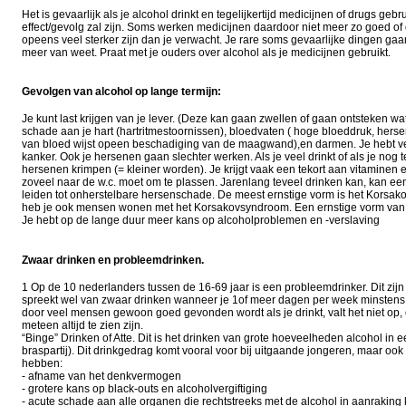
Het is gevaarlijk als je alcohol drinkt en tegelijkertijd medicijnen of drugs gebr
effect/gevolg zal zijn. Soms werken medicijnen daardoor niet meer zo goed of
opeens veel sterker zijn dan je verwacht. Je rare soms gevaarlijke dingen ga
meer van weet. Praat met je ouders over alcohol als je medicijnen gebruikt.
Gevolgen van alcohol op lange termijn:
Je kunt last krijgen van je lever. (Deze kan gaan zwellen of gaan ontsteken wat 
schade aan je hart (hartritmestoornissen), bloedvaten ( hoge bloeddruk, her
van bloed wijst opeen beschadiging van de maagwand),en darmen. Je hebt ve
kanker. Ook je hersenen gaan slechter werken. Als je veel drinkt of als je nog 
hersenen krimpen (= kleiner worden). Je krijgt vaak een tekort aan vitaminen 
zoveel naar de w.c. moet om te plassen. Jarenlang teveel drinken kan, kan ee
leiden tot onherstelbare hersenschade. De meest ernstige vorm is het Kors
heb je ook mensen wonen met het Korsakovsyndroom. Een ernstige vorm van 
Je hebt op de lange duur meer kans op alcoholproblemen en -verslaving
Zwaar drinken en probleemdrinken.
1 Op de 10 nederlanders tussen de 16-69 jaar is een probleemdrinker. Dit zij
spreekt wel van zwaar drinken wanneer je 1of meer dagen per week minstens 6
door veel mensen gewoon goed gevonden wordt als je drinkt, valt het niet op
meteen altijd te zien zijn.
“Binge” Drinken of Atte. Dit is het drinken van grote hoeveelheden alcohol in ee
braspartij). Dit drinkgedrag komt vooral voor bij uitgaande jongeren, maar ook
hebben:
- afname van het denkvermogen
- grotere kans op black-outs en alcoholvergiftiging
- acute schade aan alle organen die rechtstreeks met de alcohol in aanrakin