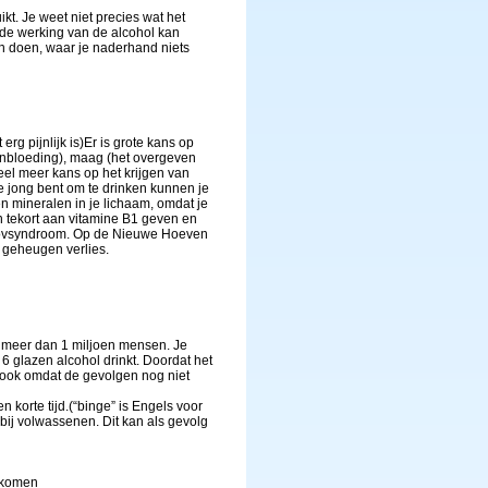
uikt. Je weet niet precies wat het
 de werking van de alcohol kan
an doen, waar je naderhand niets
erg pijnlijk is)Er is grote kans op
senbloeding), maag (het overgeven
el meer kans op het krijgen van
te jong bent om te drinken kunnen je
en mineralen in je lichaam, omdat je
n tekort aan vitamine B1 geven en
akovsyndroom. Op de Nieuwe Hoeven
geheugen verlies.
n meer dan 1 miljoen mensen. Je
 glazen alcohol drinkt. Doordat het
, ook omdat de gevolgen nog niet
n korte tijd.(“binge” is Engels voor
 bij volwassenen. Dit kan als gevolg
g komen