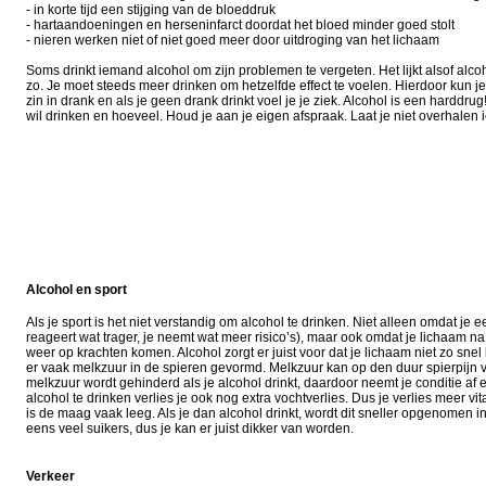
- in korte tijd een stijging van de bloeddruk
- hartaandoeningen en herseninfarct doordat het bloed minder goed stolt
- nieren werken niet of niet goed meer door uitdroging van het lichaam
Soms drinkt iemand alcohol om zijn problemen te vergeten. Het lijkt alsof alcoh
zo. Je moet steeds meer drinken om hetzelfde effect te voelen. Hierdoor kun j
zin in drank en als je geen drank drinkt voel je je ziek. Alcohol is een harddr
wil drinken en hoeveel. Houd je aan je eigen afspraak. Laat je niet overhalen iet
Alcohol en sport
Als je sport is het niet verstandig om alcohol te drinken. Niet alleen omdat je 
reageert wat trager, je neemt wat meer risico’s), maar ook omdat je lichaam na
weer op krachten komen. Alcohol zorgt er juist voor dat je lichaam niet zo snel 
er vaak melkzuur in de spieren gevormd. Melkzuur kan op den duur spierpijn 
melkzuur wordt gehinderd als je alcohol drinkt, daardoor neemt je conditie af e
alcohol te drinken verlies je ook nog extra vochtverlies. Dus je verlies meer v
is de maag vaak leeg. Als je dan alcohol drinkt, wordt dit sneller opgenomen in
eens veel suikers, dus je kan er juist dikker van worden.
Verkeer