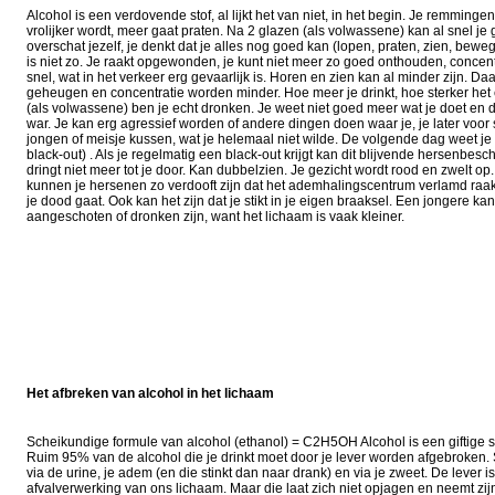
Alcohol is een verdovende stof, al lijkt het van niet, in het begin. Je remming
vrolijker wordt, meer gaat praten. Na 2 glazen (als volwassene) kan al snel 
overschat jezelf, je denkt dat je alles nog goed kan (lopen, praten, zien, be
is niet zo. Je raakt opgewonden, je kunt niet meer zo goed onthouden, concen
snel, wat in het verkeer erg gevaarlijk is. Horen en zien kan al minder zijn. D
geheugen en concentratie worden minder. Hoe meer je drinkt, hoe sterker het e
(als volwassene) ben je echt dronken. Je weet niet goed meer wat je doet en den
war. Je kan erg agressief worden of andere dingen doen waar je, je later voor
jongen of meisje kussen, wat je helemaal niet wilde. De volgende dag weet je 
black-out) . Als je regelmatig een black-out krijgt kan dit blijvende hersenbesc
dringt niet meer tot je door. Kan dubbelzien. Je gezicht wordt rood en zwelt o
kunnen je hersenen zo verdooft zijn dat het ademhalingscentrum verlamd raakt
je dood gaat. Ook kan het zijn dat je stikt in je eigen braaksel. Een jongere k
aangeschoten of dronken zijn, want het lichaam is vaak kleiner.
Het afbreken van alcohol in het lichaam
Scheikundige formule van alcohol (ethanol) = C2H5OH Alcohol is een giftige st
Ruim 95% van de alcohol die je drinkt moet door je lever worden afgebroken. 
via de urine, je adem (en die stinkt dan naar drank) en via je zweet. De lever is
afvalverwerking van ons lichaam. Maar die laat zich niet opjagen en neemt zijn