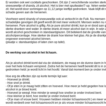
Er worden ook wel cocktails geschonken. Dit zijn 2 verschillende soorten ster
sneeuwwitje of shandy, zit alcohol. Het is bier met spuitwater/7-up. Velen wete
zit. Het wordt door sommigen op 11,12 jarige leeftijd gedronken. Vaak blijft dit ni
schade geven aan de hersenen.
Voorheen werd shandy of sneeuwwitje ook al verkocht in de Fuik. Nu mensen
schadelijke gevolgen dit geeft wordt dit niet meer verkocht. Mensen weten nu
hersenen. Pure alcohol is giftig. Als je pure alcohol drinkt, kun je er dood aan 
sterke dranken veel water. In sterke drank zit meer alcohol dan in wijn. In wijn
wordt alcohol geschonken in standaardglazen. Dit betekent dat de grootte van 
alcoholpercentage. Hoe sterker de drank hoe kleiner het glas. Als je de drankjes
ongeveer evenveel alcohol binnen.
(plaatje v. standaardglas of laten zien op tafel).
De werking van alcohol in het lichaam.
Als je alcohol drinkt komt dat via de slokdarm, de maag en de dunne darm in h
over het hele lichaam verspreid. Zodra het de hersenen heeft bereikt dit is in z
gedronken hebt: je wordt licht in het hoofd. Vanaf dat moment ben je onder inv
Hoe erg de effecten zijn op korte termijn ligt aan:
- Hoeveel je drinkt.
- Hoe snel je drinkt.
- Of je eten in je maag hebt zitten en hoeveel. Hoe meer je hebt gegeten hoe
alcohol in je bloed komt.
- Hoeveel je weegt. Hoe minder je weegt hoe sneller je onder invloed bent.
- Hoe kleiner je bent, hoe sneller je onder invloed bent.
- Of je man of vrouw bent. Vrouwen hebben minder lichaamsvocht ( en meer 
wordt verdeelt over het lichaamsvocht en je als vrouw minder lichaamsvocht he