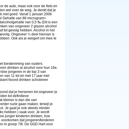
or de auto, maar ook voor de fiets en
hien wel over de weg. Je denkt dat je
ak niet goed. Vanaf 1 januari 2006
hol Gehalte van 88 microgram=
alcoholgehalte van 0,5 ‰ (Dit is een
inken van ongeveer 2 glazen alcohol
f tot gevolg hebben. Alcohol in het
evolg. Ongeveer ¼ deel hiervan is
hebben. Ook als je weigert om mee te
 met toestemming van ouders.
ren drinken al alcohol voor hun 16e.
andse jongeren in de top 3 van
 van 11 tot en met 17 jaar met
rabant Noord drinken scholieren
toond dat je hersenen tot ongeveer je
den tot definitieve
 kleiner is dan die van
erder ruzie gaan maken, terwijl je
ol. Je gaat je ook steeds minder
eks hebben ) vaak voor. Je wordt
Hoe jonger kinderen drinken, hoe
ng, voorkomen dat jongeren/kinderen
ren in groep 7/8. De GGD Hart voor