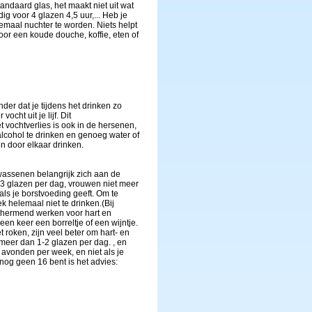
andaard glas, het maakt niet uit wat
ig voor 4 glazen 4,5 uur,... Heb je
emaal nuchter te worden. Niets helpt
oor een koude douche, koffie, eten of
der dat je tijdens het drinken zo
cht uit je lijf. Dit
t vochtverlies is ook in de hersenen,
lcohol te drinken en genoeg water of
en door elkaar drinken.
lwassenen belangrijk zich aan de
3 glazen per dag, vrouwen niet meer
 als je borstvoeding geeft. Om te
k helemaal niet te drinken.(Bij
hermend werken voor hart en
n keer een borreltje of een wijntje.
 roken, zijn veel beter om hart- en
 meer dan 1-2 glazen per dag. , en
 avonden per week, en niet als je
nog geen 16 bent is het advies: