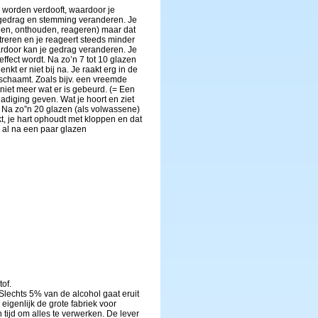
en worden verdooft, waardoor je
je gedrag en stemming veranderen. Je
wegen, onthouden, reageren) maar dat
treren en je reageert steeds minder
aardoor kan je gedrag veranderen. Je
ffect wordt. Na zo’n 7 tot 10 glazen
kt er niet bij na. Je raakt erg in de
 schaamt. Zoals bijv. een vreemde
niet meer wat er is gebeurd. (= Een
hadiging geven. Wat je hoort en ziet
p. Na zo”n 20 glazen (als volwassene)
, je hart ophoudt met kloppen en dat
an al na een paar glazen
of.
Slechts 5% van de alcohol gaat eruit
 eigenlijk de grote fabriek voor
 tijd om alles te verwerken. De lever