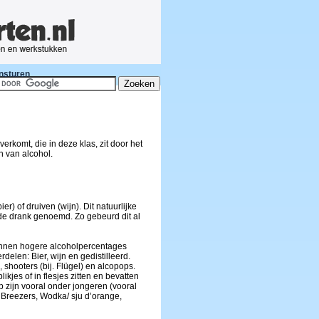
nsturen
erkomt, die in deze klas, zit door het
n van alcohol.
er) of druiven (wijn). Dit natuurlijke
de drank genoemd. Zo gebeurd dit al
kunnen hogere alcoholpercentages
delen: Bier, wijn en gedistilleerd.
shooters (bij. Flügel) en alcopops.
likjes of in flesjes zitten en bevatten
p zijn vooral onder jongeren (vooral
: Breezers, Wodka/ sju d’orange,