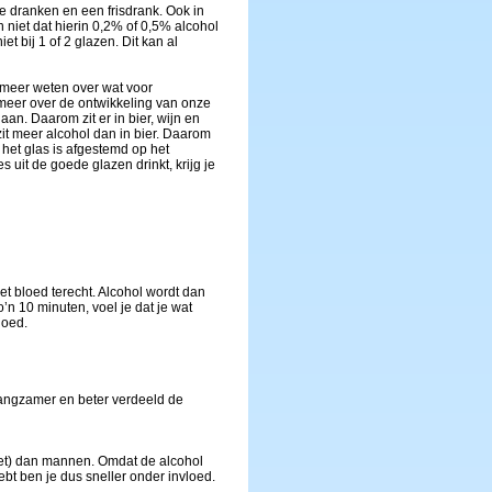
ke dranken en een frisdrank. Ook in
n niet dat hierin 0,2% of 0,5% alcohol
et bij 1 of 2 glazen. Dit kan al
 meer weten over wat voor
 meer over de ontwikkeling van onze
gaan. Daarom zit er in bier, wijn en
 zit meer alcohol dan in bier. Daarom
het glas is afgestemd op het
 uit de goede glazen drinkt, krijg je
et bloed terecht. Alcohol wordt dan
o’n 10 minuten, voel je dat je wat
loed.
 langzamer en beter verdeeld de
vet) dan mannen. Omdat de alcohol
bt ben je dus sneller onder invloed.