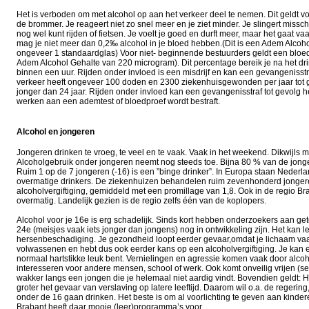
Het is verboden om met alcohol op aan het verkeer deel te nemen. Dit geldt vo
de brommer. Je reageert niet zo snel meer en je ziet minder. Je slingert missc
nog wel kunt rijden of fietsen. Je voelt je goed en durft meer, maar het gaat va
mag je niet meer dan 0,2‰ alcohol in je bloed hebben.(Dit is een Adem Alco
ongeveer 1 standaardglas) Voor niet- beginnende bestuurders geldt een bloed
Adem Alcohol Gehalte van 220 microgram). Dit percentage bereik je na het dr
binnen een uur. Rijden onder invloed is een misdrijf en kan een gevangenisstra
verkeer heeft ongeveer 100 doden en 2300 ziekenhuisgewonden per jaar tot g
jonger dan 24 jaar. Rijden onder invloed kan een gevangenisstraf tot gevolg 
werken aan een ademtest of bloedproef wordt bestraft.
Alcohol en jongeren
Jongeren drinken te vroeg, te veel en te vaak. Vaak in het weekend. Dikwijls
Alcoholgebruik onder jongeren neemt nog steeds toe. Bijna 80 % van de jonge
Ruim 1 op de 7 jongeren (-16) is een ”binge drinker”. In Europa staan Nederl
overmatige drinkers. De ziekenhuizen behandelen ruim zevenhonderd jongeren
alcoholvergiftiging, gemiddeld met een promillage van 1,8. Ook in de regio B
overmatig. Landelijk gezien is de regio zelfs één van de koplopers.
Alcohol voor je 16e is erg schadelijk. Sinds kort hebben onderzoekers aan ge
24e (meisjes vaak iets jonger dan jongens) nog in ontwikkeling zijn. Het kan lei
hersenbeschadiging. Je gezondheid loopt eerder gevaar,omdat je lichaam vaak
volwassenen en hebt dus ook eerder kans op een alcoholvergiftiging. Je kan e
normaal hartstikke leuk bent. Vernielingen en agressie komen vaak door alcoh
interesseren voor andere mensen, school of werk. Ook komt onveilig vrijen (s
wakker langs een jongen die je helemaal niet aardig vindt. Bovendien geldt: 
groter het gevaar van verslaving op latere leeftijd. Daarom wil o.a. de regeri
onder de 16 gaan drinken. Het beste is om al voorlichting te geven aan kinde
Brabant heeft daar mooie (leer)programma’s voor.