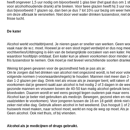
heeft ongeveer 1,5 uur nodig om bijvoorbeeld 1 glas bier (het gaat dus om 1 st
voor alcoholhoudende drank) af te breken. Voor twee glazen heeft hij 3 uur nod
dus bijvoorbeeld 7 glazen op, dan ben je dus 7 tot 10½ uur bezig om weer hel
om deze afbraak te versnellen. Niet door veel water drinken tussendoor, niet d
frisse lucht.
De kater
Alcohol werkt vochtafdrijvend. Je nieren gaan er sneller van werken. Geen won
vaak naar de w.c. moet. Hoewel je er een sloot ingiet verdwijnt er dus nog meer vo
vochtverlies/Uitdroging is één van de belangrijkste oorzaken van een kater. He
waardoor hoofdpijn ontstaat. Een kater kun je alleen voorkomen door minder a
fris tussendoor te nemen. Ook moet je niet teveel verschillende soorten drank
Weinig tot geen gevaren voor de gezondheid heb je pas als je:
Om te zorgen dat het drinken van alcohol niet ongezond wordt, is het voor vo
volgende normen (=voorwaarden/regels) te houden: Mannen niet meer dan 2-
dan 1-2 glazen per dag. Drink niet als vrouw als je zwanger bent, wilt raken of
voorkomen dat je gewent raakt aan alcohol is het nodig 2 of 3 dagen in de wee
gezonde mannen en vrouwen boven de 40-50 kan matig alcohol gebruik besc
bloedvaten. Daarom wordt er wel eens gezegd tegen ouderen pak maar eens ee
Alcohol kan je beter niet gebruiken als medicijn. Bewegen, gezond eten en niet
vaatziekten te voorkomen). Voor jongeren tussen de 16 en 18 geldt: drink niet
zeker niet elke dag. Gebruik alleen alcohol in het weekend. Dus hooguit 1 of 2
huiswerk moet maken, naar school moet, werkt en nog de weg op moet. Als je 
Geen alcohol. Ook niet thuis, of bij vrienden.
Alcohol als je medicijnen of drugs gebruikt.