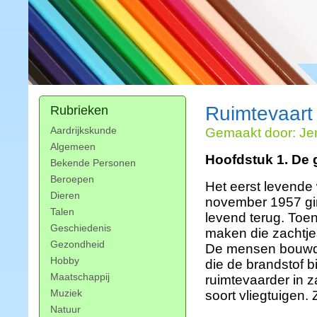
Ruimtevaart
Rubrieken
Aardrijkskunde
Gemaakt door: Jen
Algemeen
Hoofdstuk 1. De 
Bekende Personen
Beroepen
Het eerst levende
Dieren
november 1957 gin
Talen
levend terug. To
Geschiedenis
maken die zachtjes
Gezondheid
De mensen bouwde 
Hobby
die de brandstof b
Maatschappij
ruimtevaarder in 
Muziek
soort vliegtuigen
Natuur