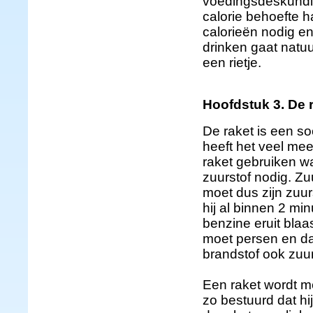
voedingsdeskundi
calorie behoefte 
calorieën nodig e
drinken gaat natuu
een rietje.
Hoofdstuk 3. De 
De raket is een so
heeft het veel me
raket gebruiken wa
zuurstof nodig. Zuu
moet dus zijn zuur
hij al binnen 2 mi
benzine eruit blaa
moet persen en da
brandstof ook zuu
Een raket wordt mee
zo bestuurd dat hi