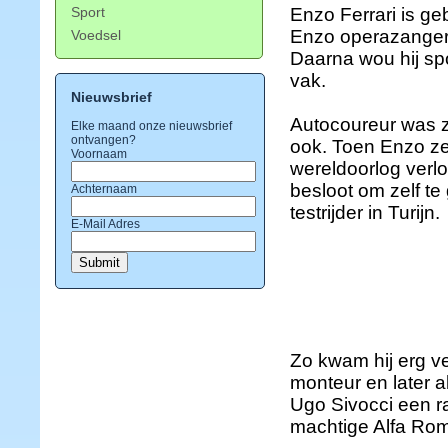
Sport
Enzo Ferrari is g
Enzo operazanger w
Voedsel
Daarna wou hij spo
vak.
Nieuwsbrief
Autocoureur was zi
Elke maand onze nieuwsbrief
ontvangen?
ook. Toen Enzo ze
Voornaam
wereldoorlog verlo
besloot om zelf te
Achternaam
testrijder in Turijn.
E-Mail Adres
Zo kwam hij erg ve
monteur en later a
Ugo Sivocci een ra
machtige Alfa Ro